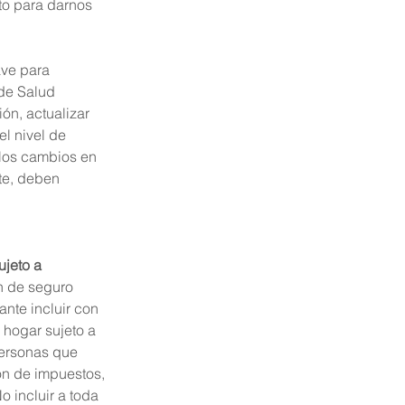
to para darnos 
ave para 
de Salud 
ón, actualizar 
l nivel de 
los cambios en 
te, deben 
ujeto a 
an de seguro 
nte incluir con 
 hogar sujeto a 
personas que 
ón de impuestos, 
 incluir a toda 