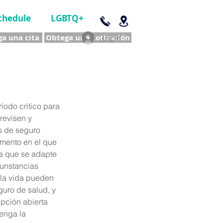
chedule
LGBTQ+
a una cita
Obtega una cotización
Log In
íodo crítico para 
revisen y 
s de seguro 
mento en el que 
a que se adapte 
unstancias 
la vida pueden 
uro de salud, y 
pción abierta 
enga la 