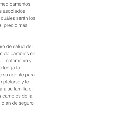
 medicamentos 
os asociados 
cuáles serán los 
al precio más 
uro de salud del 
ate de cambios en 
el matrimonio y 
e tenga la 
e su agente para 
mpletarse y le 
a su familia el 
s cambios de la 
 plan de seguro 