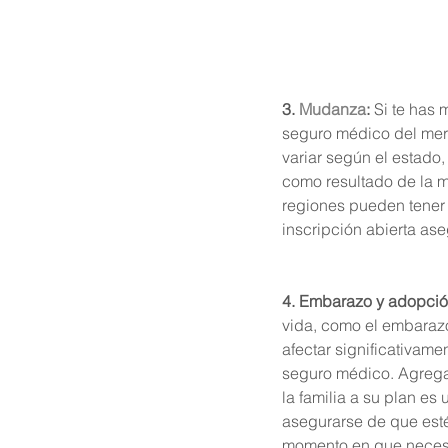
3. 
Mudanza
:
 Si te has
seguro médico del merc
variar según el estado
como resultado de la m
regiones pueden tener d
inscripción abierta as
4. Embarazo y adopció
vida, como el embaraz
afectar significativam
seguro médico. Agrega
la familia a su plan es 
asegurarse de que esté
momento en que necesi