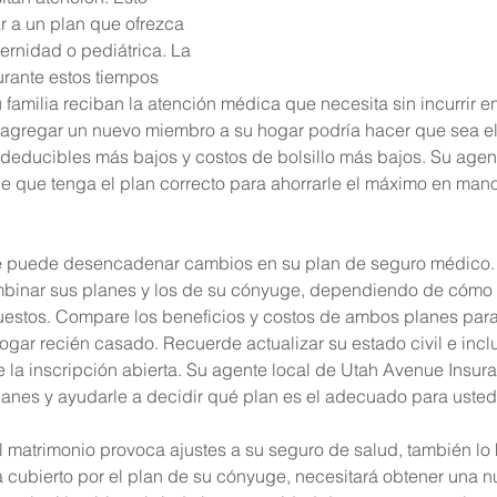
r a un plan que ofrezca 
ernidad o pediátrica. La 
rante estos tiempos 
familia reciban la atención médica que necesita sin incurrir e
agregar un nuevo miembro a su hogar podría hacer que sea el
 deducibles más bajos y costos de bolsillo más bajos. Su agent
 que tenga el plan correcto para ahorrarle el máximo en mano
 puede desencadenar cambios en su plan de seguro médico. 
mbinar sus planes y los de su cónyuge, dependiendo de cómo 
estos. Compare los beneficios y costos de ambos planes para 
ogar recién casado. Recuerde actualizar su estado civil e incl
e la inscripción abierta. Su agente local de Utah Avenue Insu
anes y ayudarle a decidir qué plan es el adecuado para usted
l matrimonio provoca ajustes a su seguro de salud, también lo h
a cubierto por el plan de su cónyuge, necesitará obtener una n