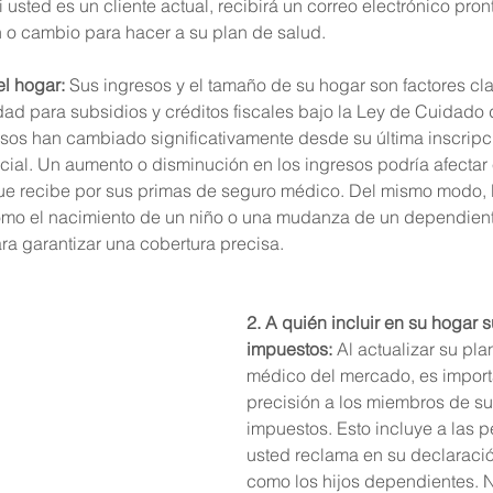
usted es un cliente actual, recibirá un correo electrónico pron
cualquier actualización o cambio para hacer a su plan de salud. 	
el hogar:
 Sus ingresos y el tamaño de su hogar son factores cl
idad para subsidios y créditos fiscales bajo la Ley de Cuidado 
esos han cambiado significativamente desde su última inscripci
cial. Un aumento o disminución en los ingresos podría afectar e
que recibe por sus primas de seguro médico. Del mismo modo, 
como el nacimiento de un niño o una mudanza de un dependien
ara garantizar una cobertura precisa.
2. A quién incluir en su hogar s
impuestos:
 Al actualizar su pl
médico del mercado, es importa
precisión a los miembros de su
impuestos. Esto incluye a las 
usted reclama en su declaraci
como los hijos dependientes. No