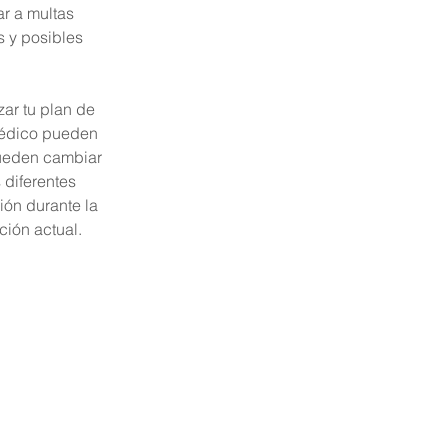
ar a multas 
 y posibles 
ar tu plan de 
médico pueden 
pueden cambiar 
diferentes 
ión durante la 
ción actual.