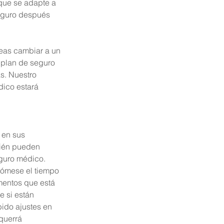
que se adapte a 
eguro después 
eas cambiar a un 
 plan de seguro 
s. Nuestro 
dico estará 
en sus 
ién pueden 
guro médico. 
 tómese el tiempo 
mentos que está 
 si están 
bido ajustes en 
querrá 