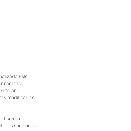
nalizado.Este 
ormación y 
óximo año. 
r y modificar los 
 el correo 
ontrarás secciones 