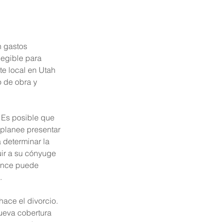
n gastos 
egible para 
e local en Utah 
 de obra y 
Es posible que 
planee presentar 
determinar la 
uir a su cónyuge 
rance puede 
.
ace el divorcio. 
ueva cobertura 