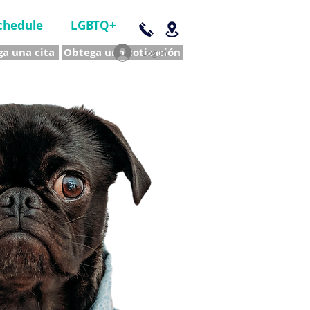
chedule
LGBTQ+
a una cita
Obtega una cotización
Log In