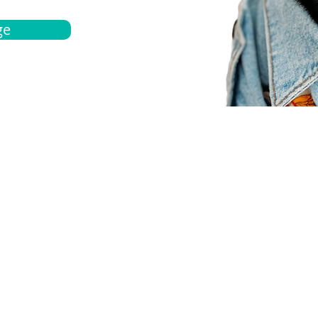
ge
bout
Español
et a quote
Obtenga una cotización
ur team
Agentes locals
chedule
Haga una cita
ontact us
Contáctanos
ocations
Ubicación