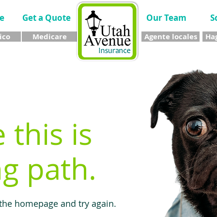
e
Get a Quote
Our Team
S
ico
Medicare
Agente locales
Hag
e this is
g path.
 the homepage and try again.