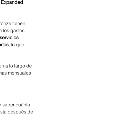
k Expanded 
onze tienen 
 los gastos 
servicios 
rtos
, lo que 
n a lo largo de 
imas mensuales 
o saber cuánto 
asta después de 