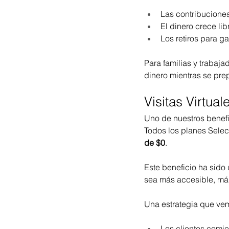
Las contribucione
El dinero crece li
Los retiros para g
Para familias y trabaj
dinero mientras se pre
Visitas Virtu
Uno de nuestros benefic
Todos los planes Selec
de $0
.
Este beneficio ha sido
sea más accesible, más
Una estrategia que vem
Los clientes comi