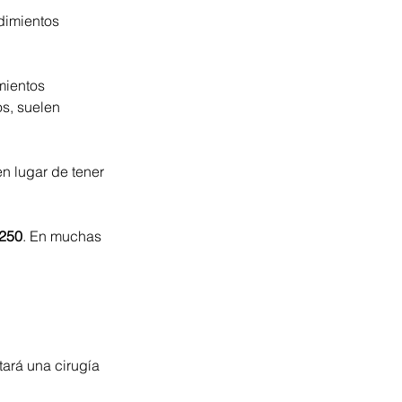
dimientos 
mientos 
os, suelen 
en lugar de tener 
$250
. En muchas 
ará una cirugía 