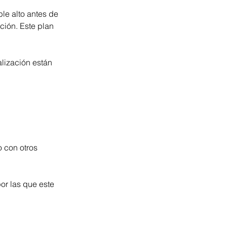
e alto antes de 
ión. Este plan 
talización están 
 con otros 
or las que este 