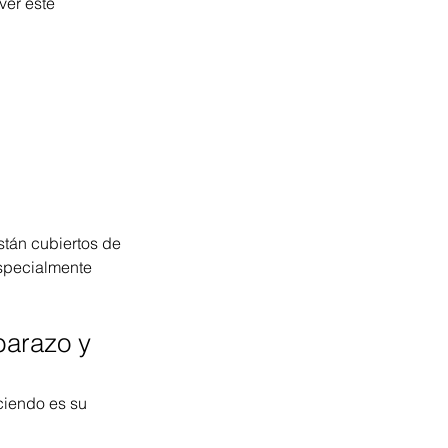
er este 
tán cubiertos de 
especialmente 
arazo y 
ciendo es su 