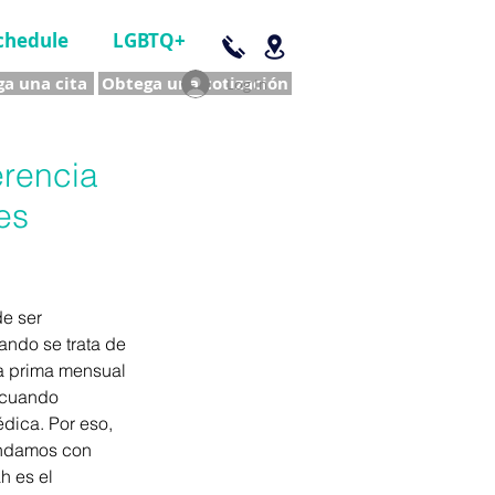
chedule
LGBTQ+
a una cita
Obtega una cotización
Log In
erencia
es
e ser 
ndo se trata de 
na prima mensual 
 cuando 
dica. Por eso, 
ndamos con 
h es el 