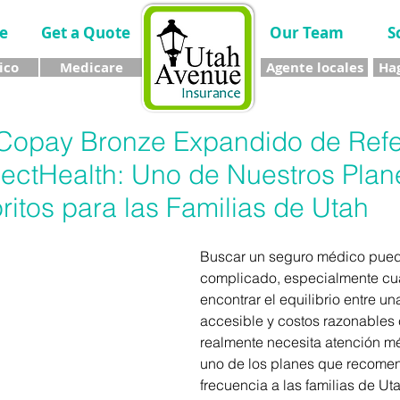
e
Get a Quote
Our Team
S
ico
Medicare
Agente locales
Hag
 Copay Bronze Expandido de Ref
lectHealth: Uno de Nuestros Plan
itos para las Familias de Utah
Buscar un seguro médico pued
complicado, especialmente cua
encontrar el equilibrio entre u
accesible y costos razonables
realmente necesita atención mé
uno de los planes que recome
frecuencia a las familias de Uta