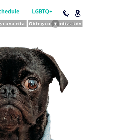
chedule
LGBTQ+
a una cita
Obtega una cotización
Log In