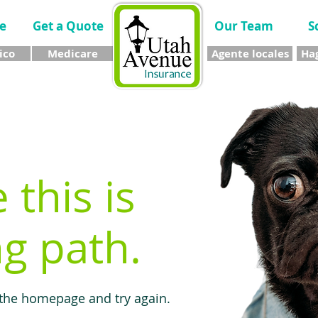
e
Get a Quote
Our Team
S
ico
Medicare
Agente locales
Hag
e this is
g path.
 the homepage and try again.