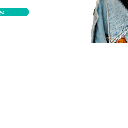
ge
bout
Español
et a quote
Obtenga una cotización
ur team
Agentes locals
chedule
Haga una cita
ontact us
Contáctanos
ocations
Ubicación